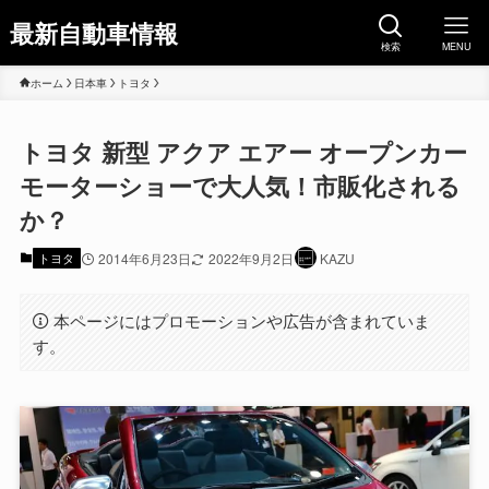
最新自動車情報
検索
MENU
ホーム
日本車
トヨタ
トヨタ 新型 アクア エアー オープンカー
モーターショーで大人気！市販化される
か？
トヨタ
2014年6月23日
2022年9月2日
KAZU
本ページにはプロモーションや広告が含まれていま
す。