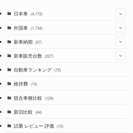
日本車
(4,172)
外国車
(1,321)
(1,734)
(329)
新車納期
(274)
(67)
(525)
(188)
新車販売台数
(28)
(227)
(599)
(242)
(8)
自動車ランキング
(21)
(75)
(357)
(165)
(12)
(10)
維持費
(15)
(328)
(85)
(7)
(11)
競合車種比較
(129)
(194)
(84)
(3)
(7)
新旧比較
(44)
(230)
(14)
(3)
(5)
試乗 レビュー 評価
(15)
(253)
(222)
(5)
(7)