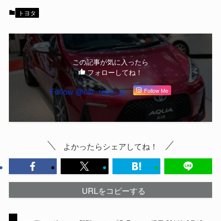
トヨタ
この記事が気に入ったら
フォローしてね！
Follow @car_repo_jp
Follow Me
よかったらシェアしてね！
URLをコピーする