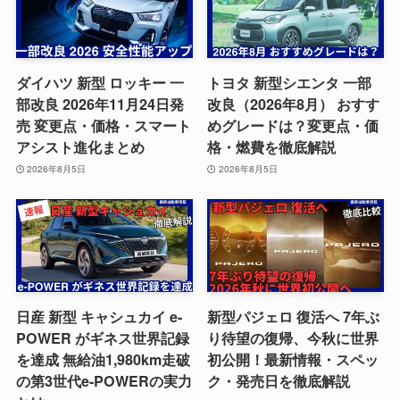
ダイハツ 新型 ロッキー 一
トヨタ 新型シエンタ 一部
部改良 2026年11月24日発
改良（2026年8月） おすす
売 変更点・価格・スマート
めグレードは？変更点・価
アシスト進化まとめ
格・燃費を徹底解説
2026年8月5日
2026年8月5日
日産 新型 キャシュカイ e-
新型パジェロ 復活へ 7年ぶ
POWER がギネス世界記録
り待望の復帰、今秋に世界
を達成 無給油1,980km走破
初公開！最新情報・スペッ
の第3世代e-POWERの実力
ク・発売日を徹底解説