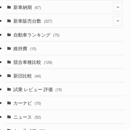
(330)
新車納期
(274)
(67)
(526)
(188)
新車販売台数
(28)
(227)
(600)
(242)
(8)
自動車ランキング
(21)
(75)
(357)
(165)
(12)
(10)
維持費
(15)
(328)
(85)
(7)
(11)
競合車種比較
(129)
(194)
(84)
(3)
(7)
新旧比較
(44)
(230)
(14)
(3)
(5)
試乗 レビュー 評価
(15)
(253)
(222)
(5)
(7)
カーナビ
(70)
(58)
(50)
(1)
(5)
ニュース
(52)
(43)
(28)
(8)