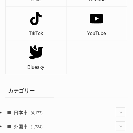
TikTok
YouTube
Bluesky
カテゴリー
日本車
(4,177)
外国車
(1,323)
(1,734)