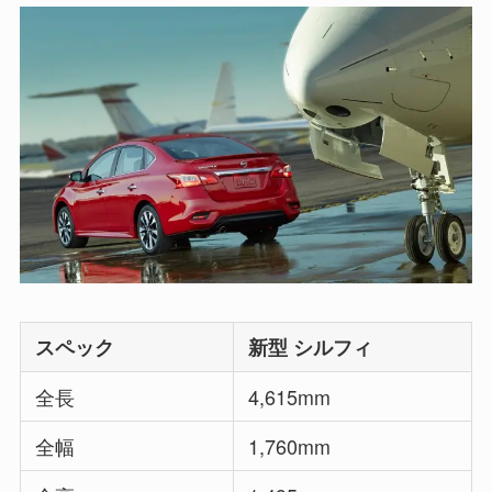
スペック
新型 シルフィ
全長
4,615mm
全幅
1,760mm