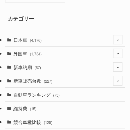
カテゴリー
日本車
(4,176)
外国車
(1,322)
(1,734)
(330)
新車納期
(274)
(67)
(526)
(188)
新車販売台数
(28)
(227)
(600)
(242)
(8)
自動車ランキング
(21)
(75)
(357)
(165)
(12)
(10)
維持費
(15)
(328)
(85)
(7)
(11)
競合車種比較
(129)
(194)
(84)
(3)