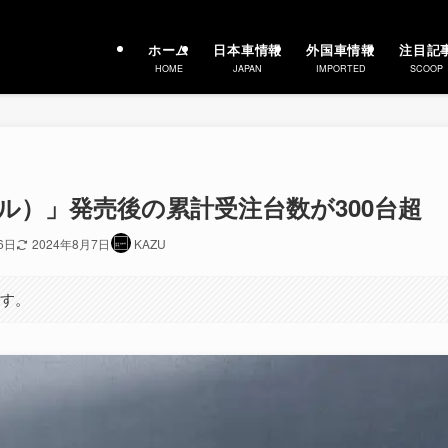
ホーム
日本車情報
外国車情報
注目記
HOME
JAPAN
IMPORTED
SCOOP
シール）」発売後の累計受注台数が300台超
6日
2024年8月7日
KAZU
ます。