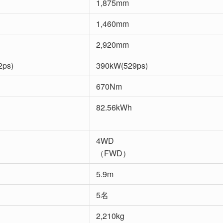
1,875mm
1,460mm
2,920mm
2ps)
390kW(529ps)
670Nm
82.56kWh
4WD
（FWD）
5.9m
5名
2,210kg