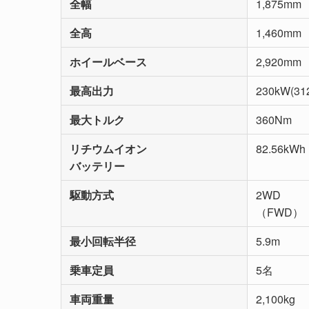
全幅
1,875mm
全高
1,460mm
ホイールベース
2,920mm
最高出力
230kW(31
最大トルク
360Nm
リチウムイオン
82.56kWh
バッテリー
駆動方式
2WD
（FWD）
最小回転半径
5.9m
乗車定員
5名
車両重量
2,100kg