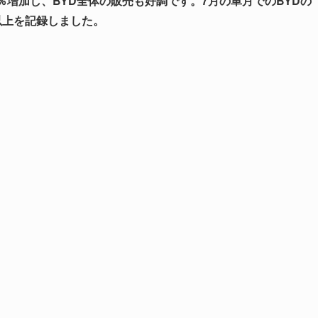
％増加し、BYD全体の販売も好調です。7月の単月でのBYDの
以上を記録しました。