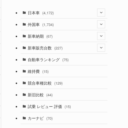
日本車
(4,172)
(1,321)
外国車
(1,734)
(329)
(274)
新車納期
(67)
(525)
(188)
(28)
新車販売台数
(227)
(599)
(242)
(8)
(21)
自動車ランキング
(75)
(357)
(165)
(12)
(10)
維持費
(15)
(328)
(85)
(7)
(11)
競合車種比較
(129)
(194)
(84)
(3)
(7)
新旧比較
(44)
(230)
(14)
(3)
(5)
試乗 レビュー 評価
(15)
(253)
(222)
(5)
(7)
カーナビ
(70)
(58)
(50)
(1)
(5)