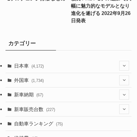
幅に魅力的なモデルとなり
進化を遂げる 2022年9月26
日発表
カテゴリー
日本車
(4,172)
(1,321)
外国車
(1,734)
(329)
(274)
新車納期
(67)
(525)
(188)
(28)
新車販売台数
(227)
(599)
(242)
(8)
(21)
自動車ランキング
(75)
(357)
(165)
(12)
(10)