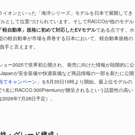
シーライオンといった「海洋シリーズ」モデルを日本で展開してき
デルとして位置づけられています。そしてRACCOが他のモデル
「軽自動車」規格に初めて対応したEVモデル
である点です。ホ
ン型の軽自動車が市場を席巻する日本において、軽自動車規格の
の勝負手と言えます。
ティショー2025で世界初公開され、発売に向けた情報が段階的に公
uto Japanが安全装備や快適装備など商品情報の一部を新たに公開
 価格当てキャンペーン」
を5月30日10時より開始。最上位モデルの
にRACCO 300Premiumが贈呈されるという話題性の高い
026年7月28日予定）。
売｜価格・グレード構成：