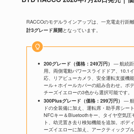
RACCOのモデルラインアップは、一充電走行距離210k
計3グレード展開
となっています。
200グレード（価格：249万円）
― 航続距
用。両側電動パワースライドドア、10.1インチタッ
応、リアビューカメラ、安全運転支援機能を
ール＋ホイールカバーの組み合わせ。ボ
チーズイエローの3色から選択可能です。
300Plusグレード（価格：299万円）
― 
ドの全装備に加え、運転席・助手席シート
NFCキー＆Bluetoothキー、タイヤ
ト、幼児置き去り検知機能を追加。ボデ
ーズイエローに加え、アークティックブル