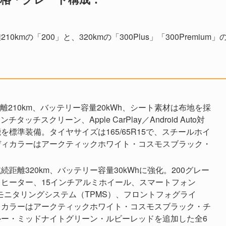
mの「200」と、320kmの「300Plus」「300Premium」
離210km、バッテリー容量20kWh、シート素材は布地を採
チスクリーン、Apple CarPlay／Android Auto対
標準装備。タイヤサイズは165/65R15で、スチールホイ
ディカラーはアークティックホワイト・コスモスブラック・
航続距離320km、バッテリー容量30kWhに強化。200グレー
ヒーター、15インチアルミホイール、スマートフォン
空気圧モニタリングシステム（TPMS）、フロントフォグライ
ィカラーはアークティックホワイト・コスモスブラック・チ
ー・ミッドナイトグリーン・ルビーレッドを追加した全6