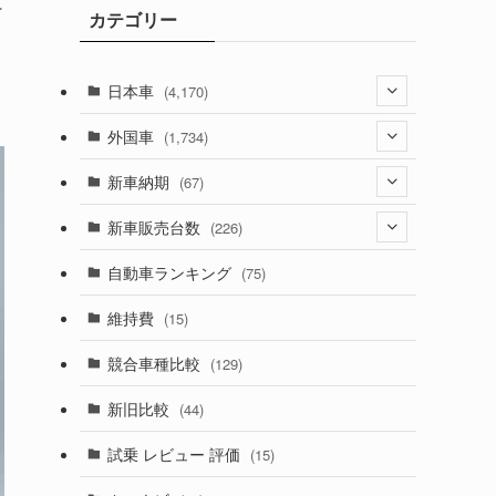
に
カテゴリー
ブ
日本車
(4,170)
(1,320)
外国車
(1,734)
(329)
(274)
新車納期
(67)
(525)
(188)
(28)
新車販売台数
(226)
(599)
(242)
(8)
(21)
自動車ランキング
(75)
(356)
(165)
(12)
(10)
維持費
(15)
(328)
(85)
(7)
(11)
競合車種比較
(129)
(194)
(84)
(3)
(7)
新旧比較
(44)
(230)
(14)
(3)
(5)
試乗 レビュー 評価
(15)
(253)
(222)
(5)
(7)