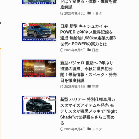
ドは？変更点・価格・燃費を徹
底解説
2026年8月5日
トヨタ
の
日産 新型 キャシュカイ e-
POWER がギネス世界記録を
達成 無給油1,980km走破の第3
世代e-POWERの実力とは
2026年8月5日
日産
新型パジェロ 復活へ 7年ぶり
待望の復帰、今秋に世界初公
開！最新情報・スペック・発売
日を徹底解説
2026年8月4日
三菱
新型 ハリアー 特別仕様車用カ
スタマイズアイテムを発売 モ
デリスタが漆黒メッキで"Night
Shade"の世界観をさらに高め
る
2026年8月4日
トヨタ