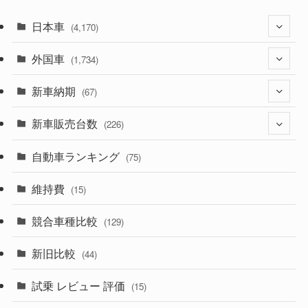
日本車
(4,170)
外国車
(1,320)
(1,734)
(329)
新車納期
(274)
(67)
(525)
(188)
新車販売台数
(28)
(226)
(599)
(242)
(8)
自動車ランキング
(21)
(75)
(356)
(165)
(12)
(10)
維持費
(15)
(328)
(85)
(7)
(11)
競合車種比較
(129)
(194)
(84)
(3)
(7)
新旧比較
(44)
(230)
(14)
(3)
(5)
試乗 レビュー 評価
(15)
(253)
(222)
(5)
(7)