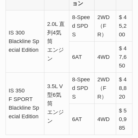
ョン
8-Spee
2WD
$ 4
2.0L 直
d SPD
（F
5,2
IS 300
列4気
S
R）
00
Blackline Sp
筒
$ 4
ecial Edition
エンジ
6AT
4WD
7,6
ン
50
8-Spee
2WD
$ 4
3.5L V
d SPD
（F
8,8
IS 350
型6気
S
R）
20
F SPORT
筒
Blackline Sp
$ 5
エンジ
ecial Edition
6AT
4WD
0,9
ン
85