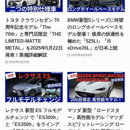
トヨタ クラウンセダン 70
BMW新型5シリーズに待望
周年記念モデル「The
のロングホイールベースモ
70th」と専門店限定「THE
デル登場！ 後席の快適性を
LIMITED-MATTE
極めた「525Li」「i5
METAL」を2025年5月22日
eDrive35L」が日本上陸
発表！装備詳細解説
2025年4月24日
2025年5月23日
レクサス 新型 ES フルモデ
マツダ 新型「ロードスタ
ルチェンジ で「ES300h」
ー」高性能モデル「マツダ
と「ES350h」をラインア
スピリットレーシング ロー