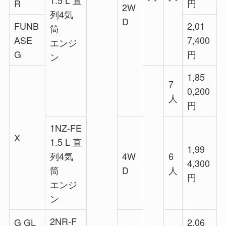
1.5 L 直
R
円
2W
列4気
D
FUNB
2,01
筒
ASE
7,400
エンジ
G
円
ン
1,85
7
0,200
人
円
1NZ-FE
X
1.5 L 直
1,99
列4気
4W
6
4,300
筒
D
人
円
エンジ
ン
2NR-F
G GL
2,06