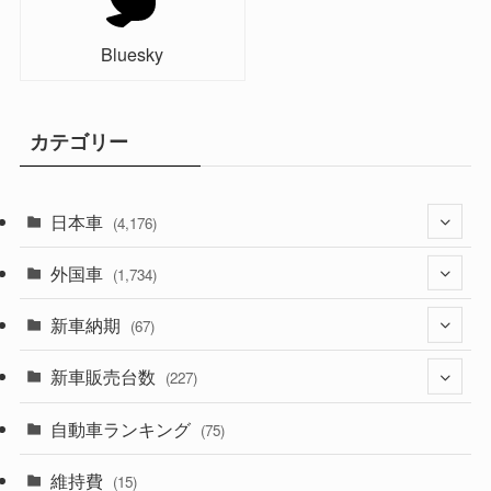
Bluesky
カテゴリー
日本車
(4,176)
外国車
(1,322)
(1,734)
(330)
新車納期
(274)
(67)
(526)
(188)
新車販売台数
(28)
(227)
(600)
(242)
(8)
自動車ランキング
(21)
(75)
(357)
(165)
(12)
(10)
維持費
(15)