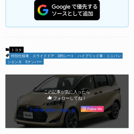
トヨタ
特別仕様車
スライドドア
3列シート
ハイブリッド車
ミニバン
シエンタ
5ナンバー
この記事が気に入ったら
フォローしてね！
Follow @car_repo_jp
Follow Me