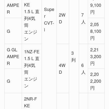
KE
AMPE
9,100
Supe
1.5 L 直
R
円
2W
7
r
列4気
D
人
CVT-
2,05
筒
i
G
8,100
エンジ
円
ン
G GL
2,21
1NZ-FE
3
AMPE
3,200
1.5 L 直
列
R
円
列4気
4W
6
筒
D
人
2,20
エンジ
G
2,200
ン
円
2NR-F
KE