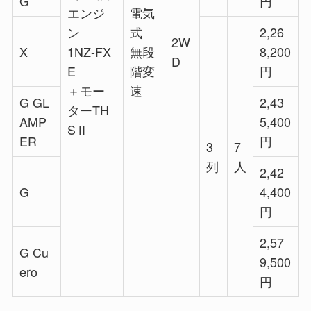
G
円
エンジ
電気
ン
式
2,26
2W
X
1NZ-FX
無段
8,200
D
E
階変
円
＋モー
速
G GL
2,43
ターTH
AMP
5,400
SⅡ
ER
円
3
7
列
人
2,42
G
4,400
円
2,57
G Cu
9,500
ero
円