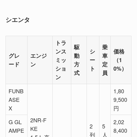
シエンタ
トラ
駆
乗
ンス
シ
価格
グレ
エンジ
動
車
ミッ
ー
（1
ード
ン
方
定
ショ
ト
0%）
式
員
ン
FUNB
1,80
ASE
9,500
X
円
2NR-F
G GL
2,02
2
5
KE
AMPE
8,400
列
人