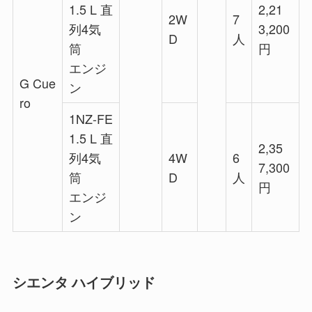
1.5 L 直
2,21
2W
7
列4気
3,200
D
人
筒
円
エンジ
G Cue
ン
ro
1NZ-FE
1.5 L 直
2,35
列4気
4W
6
7,300
筒
D
人
円
エンジ
ン
シエンタ ハイブリッド