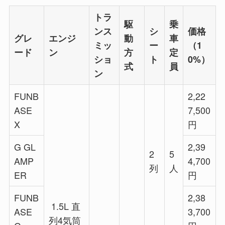
トラ
駆
乗
ンス
シ
価格
グレ
エンジ
動
車
ミッ
ー
（1
ード
ン
方
定
ショ
ト
0%）
式
員
ン
FUNB
2,22
ASE
7,500
X
円
G GL
2,39
2
5
AMP
4,700
列
人
ER
円
FUNB
2,38
1.5L 直
ASE
3,700
列4気筒