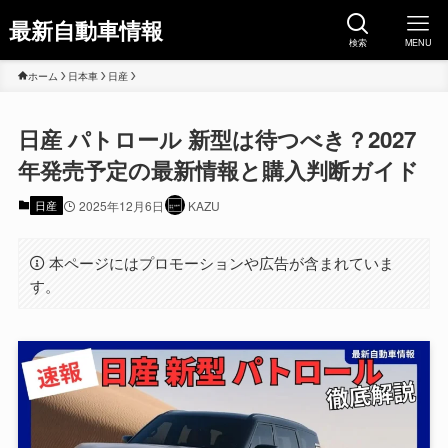
最新自動車情報
検索
MENU
ホーム
日本車
日産
日産 パトロール 新型は待つべき？2027
年発売予定の最新情報と購入判断ガイド
日産
2025年12月6日
KAZU
本ページにはプロモーションや広告が含まれていま
す。