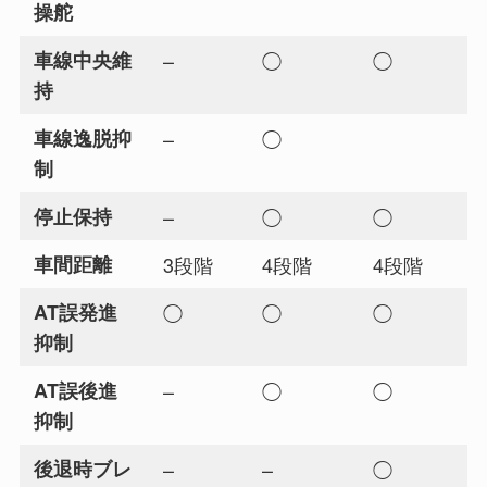
操舵
車線中央維
–
◯
◯
持
車線逸脱抑
–
◯
制
停止保持
–
◯
◯
車間距離
3段階
4段階
4段階
AT誤発進
◯
◯
◯
抑制
AT誤後進
–
◯
◯
抑制
後退時ブレ
–
–
◯