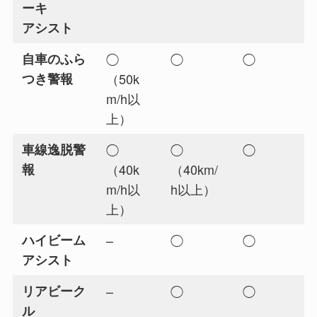
ーキ
アシスト
自車のふら
◯
◯
◯
つき警報
（50k
m/h以
上）
車線逸脱警
◯
◯
◯
報
（40k
（40km/
m/h以
h以上）
上）
ハイビーム
–
◯
◯
アシスト
リアビーク
–
◯
◯
ル