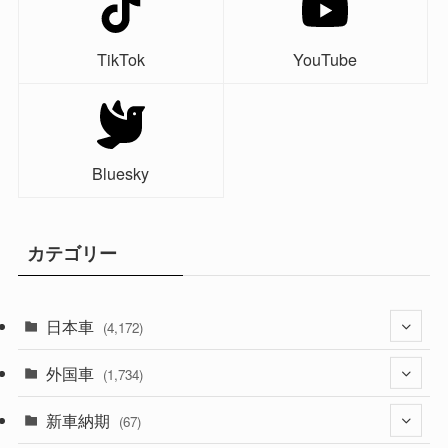
TikTok
YouTube
Bluesky
カテゴリー
日本車
(4,172)
外国車
(1,321)
(1,734)
(329)
新車納期
(274)
(67)