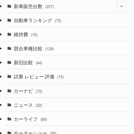
(525)
(188)
新車販売台数
(28)
(227)
(599)
(242)
(8)
自動車ランキング
(21)
(75)
(357)
(165)
(12)
(10)
維持費
(15)
(328)
(85)
(7)
(11)
競合車種比較
(129)
(194)
(84)
(3)
(7)
新旧比較
(44)
(230)
(14)
(3)
(5)
試乗 レビュー 評価
(15)
(253)
(222)
(5)
(7)
カーナビ
(70)
(58)
(50)
(1)
(5)
ニュース
(52)
(43)
(28)
(8)
カーライフ
(27)
(6)
(89)
(1)
(9)
(26)
モーターショー
(58)