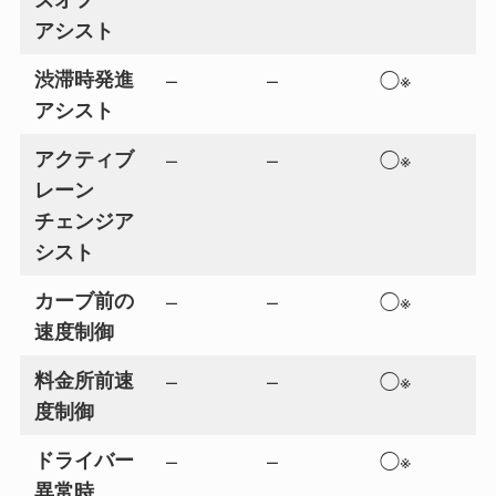
アシスト
渋滞時発進
–
–
◯※
アシスト
アクティブ
–
–
◯※
レーン
チェンジア
シスト
カーブ前の
–
–
◯※
速度制御
料金所前速
–
–
◯※
度制御
ドライバー
–
–
◯※
異常時