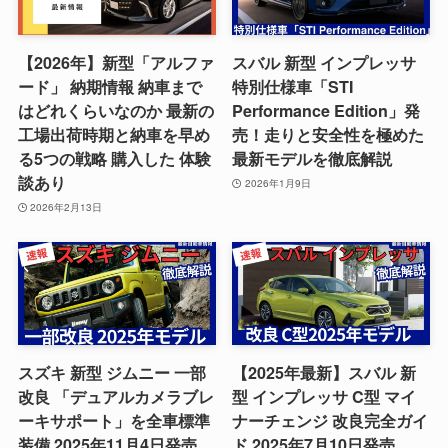
【2026年】新型「アルファ
スバル 新型 インプレッサ
ード」 納期情報 納車まで
特別仕様車「STI
はどれくらいなのか 最新の
Performance Edition」発
工場出荷時期と納車を早め
売！走りと安全性を極めた
る5つの戦略 購入した 体験
最新モデルを徹底解説
談あり
2026年1月9日
2026年2月13日
スズキ 新型 ジムニー 一部
【2025年最新】スバル 新
改良 「デュアルカメラブレ
型 インプレッサ C型 マイ
ーキサポート」を全車標準
ナーチェンジ 改良完全ガイ
装備 2025年11月4日発売
ド 2025年7月10日発売