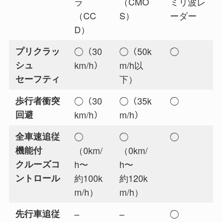
ラ
（CMO
ミリ波レ
（CC
S）
ーダー
D）
プリクラッ
◯（30
◯（50k
◯
シュ
km/h）
m/h以
セーフティ
下）
歩行者衝突
◯（30
◯（35k
◯
回避
km/h）
m/h）
全車速追従
◯
◯
◯
機能付
（0km/
（0km/
クルーズコ
h〜
h〜
ントロール
約100k
約120k
m/h）
m/h）
先行車追従
–
–
◯