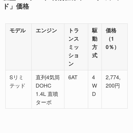
ド」価格
モデル
エンジン
トラ
駆
価格
ンス
動
（1
ミッ
方
0％）
ショ
式
ン
Sリミ
直列4気筒
6AT
4
2,774,
テッド
DOHC
W
200円
1.4L 直噴
D
ターボ