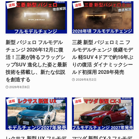
新型 パジェロ フルモデル
三菱 新型 パジェロミニ フ
チェンジ 2026年12月に復
ルモデルチェンジ 後継モデ
活！三菱が誇るフラッグシ
ル 軽SUV 4ドアで約16年ぶ
ップSUV 進化した姿と最新
りの復活 ダイナミックシー
技術を搭載し、新たな伝説
ルド初採用 2028年発売
を創造する
2026年8月2日
2026年8月8日
レクサス 新型 UX フルモデ
マツダ 新型 CX-3 フルモデ