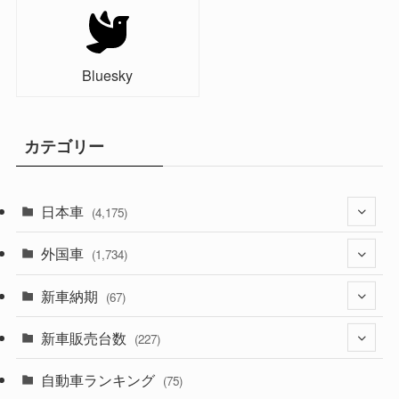
Bluesky
カテゴリー
日本車
(4,175)
外国車
(1,321)
(1,734)
(330)
新車納期
(274)
(67)
(526)
(188)
新車販売台数
(28)
(227)
(600)
(242)
(8)
自動車ランキング
(21)
(75)