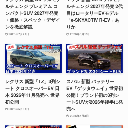
ルチェンジ プレミアム コ
ルチェンジ 2027年発売 2代
ンパクトSUV 2027年発売
目はロータリーEVモデル
・価格・スペック・デザイ
「e-SKYACTIV R-EV」あ
ンを徹底解説
りか
2026年7月21日
2026年6月13日
レクサス 新型「TZ」3列シ
スバル 新型 バッテリー
ート クロスオーバーEV 日
EV「ゲッタウェイ」世界初
本 2026年11月発売へ 世界
公開！ブランド初の3列シ
初公開
ートSUVが2026年後半に発
売へ
2026年5月31日
2026年4月3日