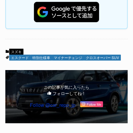
スズキ
エスクード
特別仕様車
マイナーチェンジ
クロスオーバー SUV
この記事が気に入ったら
フォローしてね！
Follow @car_repo_jp
Follow Me