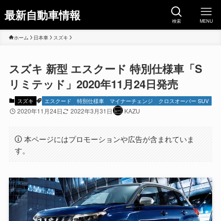
最新自動車情報
検索
MENU
ホーム
日本車
スズキ
スズキ 新型 エスクード 特別仕様車「S
リミテッド」2020年11月24日発売
スズキ
エスクード
特別仕様車
マイナーチェンジ
クロスオーバー SUV
2020年11月24日
2022年3月31日
KAZU
本ページにはプロモーションや広告が含まれていま
す。