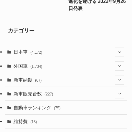
進化を遂げる 2022年9月26
日発表
カテゴリー
日本車
(4,172)
(1,321)
外国車
(1,734)
(329)
(274)
新車納期
(67)
(525)
(188)
(28)
新車販売台数
(227)
(599)
(242)
(8)
(21)
自動車ランキング
(75)
(357)
(165)
(12)
(10)
維持費
(15)
(328)
(85)
(7)