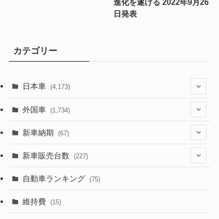
進化を遂げる 2022年9月26
日発表
カテゴリー
日本車
(4,173)
(1,321)
外国車
(1,734)
(329)
(274)
新車納期
(67)
(526)
(188)
(28)
新車販売台数
(227)
(599)
(242)
(8)
(21)
自動車ランキング
(75)
(357)
(165)
(12)
(10)
維持費
(15)
(328)
(85)
(7)