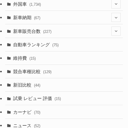
(1,321)
外国車
(1,734)
(329)
(274)
新車納期
(67)
(526)
(188)
(28)
新車販売台数
(227)
(600)
(242)
(8)
(21)
自動車ランキング
(75)
(357)
(165)
(12)
(10)
維持費
(15)
(328)
(85)
(7)
(11)
競合車種比較
(129)
(194)
(84)
(3)
(7)
新旧比較
(44)
(230)
(14)
(3)
(5)
試乗 レビュー 評価
(15)
(253)
(222)
(5)
(7)
カーナビ
(70)
(58)
(50)
(1)
(5)
ニュース
(52)
(43)
(28)