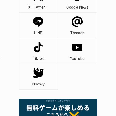
X（Twitter）
Google News
LINE
Threads
レ
TikTok
YouTube
ー
Bluesky