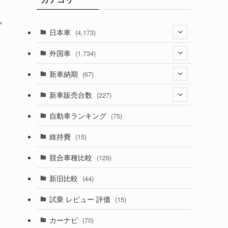
か
日本車
(4,173)
(1,321)
外国車
(1,734)
(329)
(274)
新車納期
(67)
(526)
(188)
(28)
新車販売台数
(227)
(599)
(242)
(8)
(21)
自動車ランキング
(75)
(357)
(165)
(12)
(10)
維持費
(15)
(328)
(85)
(7)
(11)
競合車種比較
(129)
(194)
(84)
(3)
(7)
新旧比較
(44)
(230)
(14)
(3)
(5)
試乗 レビュー 評価
(15)
(253)
(222)
(5)
(7)
カーナビ
(70)
(58)
(50)