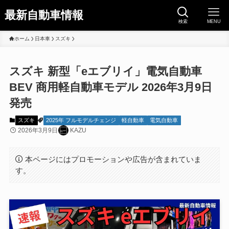
最新自動車情報
検索
MENU
ホーム
日本車
スズキ
スズキ 新型「eエブリイ」電気自動車
BEV 商用軽自動車モデル 2026年3月9日
発売
スズキ
2025年 フルモデルチェンジ
軽自動車
電気自動車
2026年3月9日
KAZU
本ページにはプロモーションや広告が含まれていま
す。