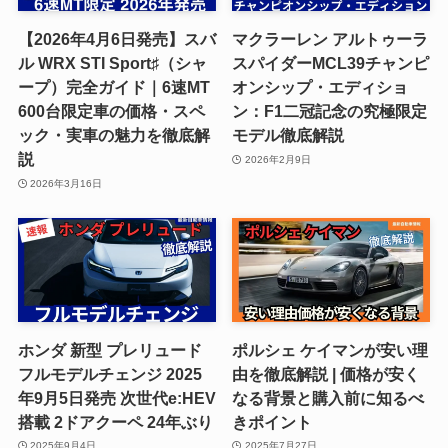
【2026年4月6日発売】スバ
マクラーレン アルトゥーラ
ル WRX STI Sport♯（シャ
スパイダーMCL39チャンピ
ープ）完全ガイド｜6速MT
オンシップ・エディショ
600台限定車の価格・スペ
ン：F1二冠記念の究極限定
ック・実車の魅力を徹底解
モデル徹底解説
説
2026年2月9日
2026年3月16日
ホンダ 新型 プレリュード
ポルシェ ケイマンが安い理
フルモデルチェンジ 2025
由を徹底解説 | 価格が安く
年9月5日発売 次世代e:HEV
なる背景と購入前に知るべ
搭載 2ドアクーペ 24年ぶり
きポイント
2025年9月4日
2025年7月27日