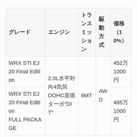
トラ
駆
ンス
価格
動
グレード
エンジン
ミッ
（1
方
ショ
0%）
式
ン
WRX STI EJ
452万
20 Final Editi
1000
2.0L水平対
on
円
向4気筒
AW
WRX STI EJ
DOHC直噴
6MT
D
20 Final Editi
485万
ターボ“DI
on
1000
T”
FULL PACKA
円
GE