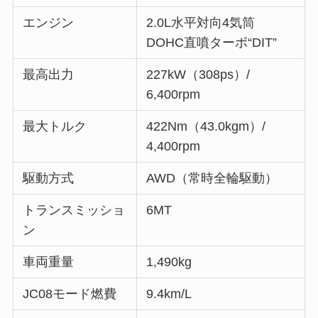
エンジン
2.0L水平対向4気筒
DOHC直噴ターボ“DIT”
最高出力
227kW（308ps）/
6,400rpm
最大トルク
422Nm（43.0kgm）/
4,400rpm
駆動方式
AWD（常時全輪駆動）
トランスミッショ
6MT
ン
車両重量
1,490kg
JC08モード燃費
9.4km/L