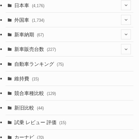
日本車
(4,176)
(1,322)
外国車
(1,734)
(330)
(274)
新車納期
(67)
(526)
(188)
(28)
新車販売台数
(227)
(600)
(242)
(8)
(21)
自動車ランキング
(75)
(357)
(165)
(12)
(10)
維持費
(15)
(328)
(85)
(7)
(11)
競合車種比較
(129)
(194)
(84)
(3)
(7)
新旧比較
(44)
(230)
(14)
(3)
(5)
試乗 レビュー 評価
(15)
(253)
(222)
(5)
(7)
カーナビ
(70)