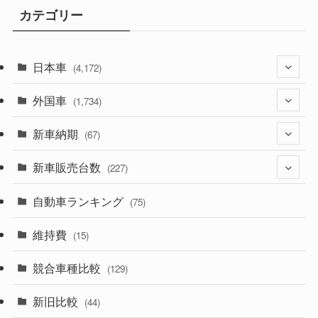
カテゴリー
日本車
(4,172)
外国車
(1,321)
(1,734)
(329)
新車納期
(274)
(67)
(525)
(188)
新車販売台数
(28)
(227)
(599)
(242)
(8)
自動車ランキング
(21)
(75)
(357)
(165)
(12)
(10)
維持費
(15)
(328)
(85)
(7)
(11)
競合車種比較
(129)
(194)
(84)
(3)
(7)
新旧比較
(44)
(230)
(14)
(3)