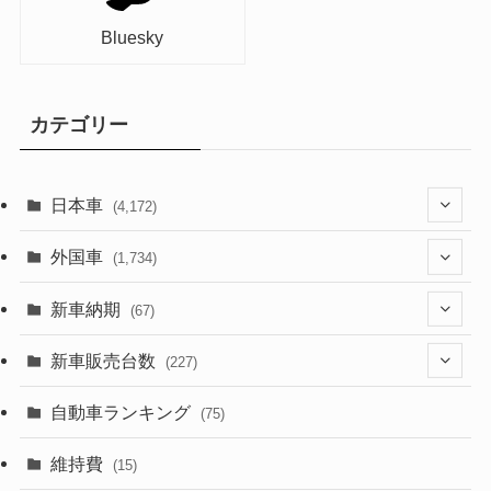
Bluesky
カテゴリー
日本車
(4,172)
(1,321)
外国車
(1,734)
(329)
(274)
新車納期
(67)
(525)
(188)
(28)
新車販売台数
(227)
(599)
(242)
(8)
(21)
自動車ランキング
(75)
(357)
(165)
(12)
(10)
維持費
(15)
(328)