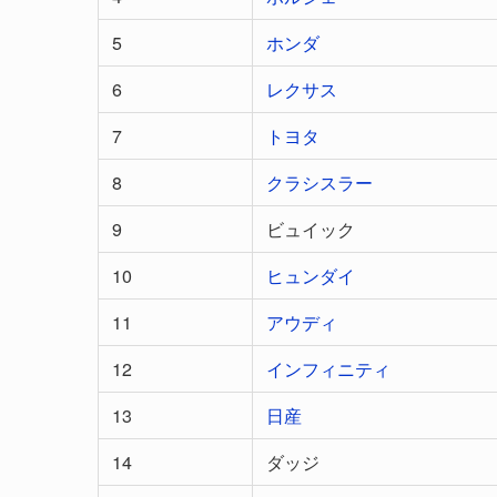
5
ホンダ
6
レクサス
7
トヨタ
8
クラシスラー
9
ビュイック
10
ヒュンダイ
11
アウディ
12
インフィニティ
13
日産
14
ダッジ