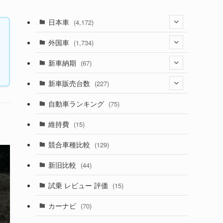
日本車
(4,172)
(1,321)
外国車
(1,734)
(329)
(274)
新車納期
(67)
(525)
(188)
(28)
新車販売台数
(227)
(599)
(242)
(8)
(21)
自動車ランキング
(75)
(357)
(165)
(12)
(10)
維持費
(15)
(328)
(85)
(7)
(11)
競合車種比較
(129)
(194)
(84)
(3)
(7)
新旧比較
(44)
(230)
(14)
(3)
(5)
試乗 レビュー 評価
(15)
(253)
(222)
(5)
(7)
カーナビ
(70)
(58)
(50)
(1)
(5)