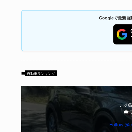
Googleで最
自動車ランキング
この
Follow @c