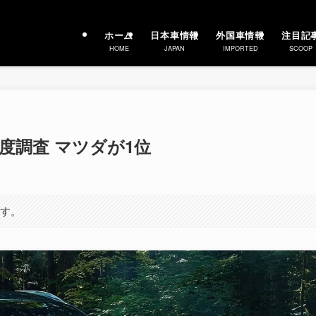
ホーム
日本車情報
外国車情報
注目記
HOME
JAPAN
IMPORTED
SCOOP
頼度調査 マツダが1位
ます。