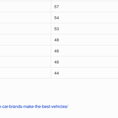
57
54
53
48
46
46
44
h-car-brands-make-the-best-vehicles/