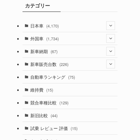
カテゴリー
ブ
日本車
(4,170)
(1,320)
外国車
(1,734)
(329)
(274)
新車納期
(67)
(525)
(188)
(28)
新車販売台数
(226)
(599)
(242)
(8)
(21)
自動車ランキング
(75)
(356)
(165)
(12)
(10)
維持費
(15)
(328)
(85)
(7)
(11)
競合車種比較
(129)
(194)
(84)
(3)
(7)
新旧比較
(44)
(230)
(14)
(3)
(5)
試乗 レビュー 評価
(15)
(253)
(222)
(5)
(7)