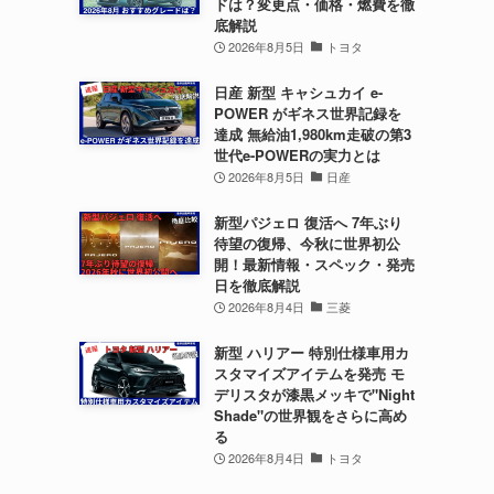
ドは？変更点・価格・燃費を徹
底解説
2026年8月5日
トヨタ
日産 新型 キャシュカイ e-
POWER がギネス世界記録を
達成 無給油1,980km走破の第3
世代e-POWERの実力とは
2026年8月5日
日産
新型パジェロ 復活へ 7年ぶり
待望の復帰、今秋に世界初公
開！最新情報・スペック・発売
日を徹底解説
2026年8月4日
三菱
新型 ハリアー 特別仕様車用カ
スタマイズアイテムを発売 モ
デリスタが漆黒メッキで"Night
Shade"の世界観をさらに高め
る
2026年8月4日
トヨタ