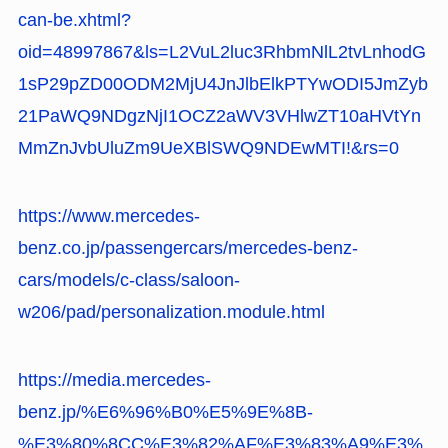
can-be.xhtml?
oid=48997867&ls=L2VuL2luc3RhbmNlL2tvLnhodG
1sP29pZD00ODM2MjU4JnJlbElkPTYwODI5JmZyb
21PaWQ9NDgzNjI1OCZ2aWV3VHlwZT10aHVtYn
MmZnJvbUluZm9UeXBlSWQ9NDEwMTI!&rs=0
https://www.mercedes-
benz.co.jp/passengercars/mercedes-benz-
cars/models/c-class/saloon-
w206/pad/personalization.module.html
https://media.mercedes-
benz.jp/%E6%96%B0%E5%9E%8B-
%E3%80%8CC%E3%82%AF%E3%83%A9%E3%