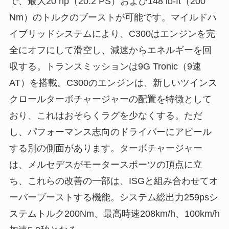
で、最大20 hp（20.2 PS）および148 lb-ft（200
Nm）のトルクのブーストが可能です。マイルドハ
イブリッドシステムにより、C300はエンジンを完
全にオフにして滑空し、減速からエネルギーを回
収する。トランスミッションは9G Tronic（9速
AT）を搭載。C300のエンジンは、新しいツインス
クロールターボチャージャーの配置を特徴として
おり、これはおそらくラグを少なくする。ただ
し、パフォーマンス志向のドライバーにアピール
する別の側面があります。ターボチャージャー
は、メルセデスがモータースポーツの頂点に立
ち、これらの改善の一部は、ISGと組み合わせてオ
ーバーブーストする機能。システム総出力259psシ
ステムトルク200Nm、最高時速208km/h、100km/h