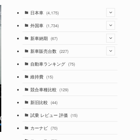
日本車
(4,175)
(1,321)
外国車
(1,734)
(330)
(274)
新車納期
(67)
(526)
(188)
(28)
新車販売台数
(227)
(600)
(242)
(8)
(21)
自動車ランキング
(75)
(357)
(165)
(12)
(10)
維持費
(15)
(328)
(85)
(7)
(11)
競合車種比較
(129)
(194)
(84)
(3)
(7)
新旧比較
(44)
(230)
(14)
(3)
(5)
試乗 レビュー 評価
(15)
(253)
(222)
(5)
(7)
カーナビ
(70)
(58)
(50)
(1)
(5)