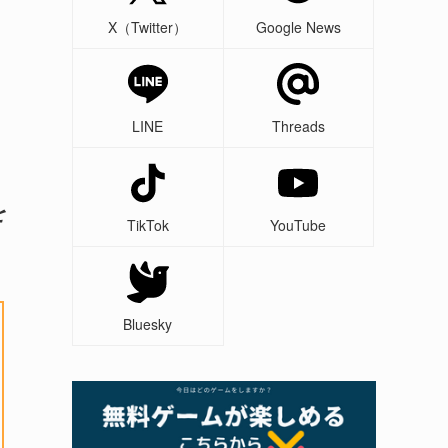
X（Twitter）
Google News
LINE
Threads
を
TikTok
YouTube
Bluesky