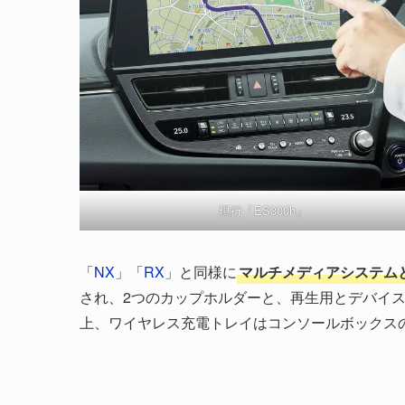
現行「ES300h」
「
NX
」「
RX
」と同様に
マルチメディアシステム
され、2つのカップホルダーと、再生用とデバイス充
上、ワイヤレス充電トレイはコンソールボックス