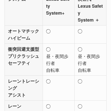
ty
Lexus Safet
System+
y
System ＋
オートマチック
◯
◯
ハイビーム
衝突回避支援型
◯
◯
プリクラッシュ
昼・夜間歩
昼・夜間歩
セーフティ
行者
行者
自転車
自転車
レーントレーシ
◯
◯
ング
アシスト
レーン
◯
◯