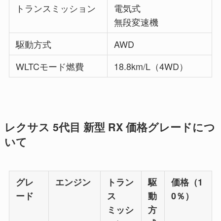
トランスミッション
電気式
無段変速機
駆動方式
AWD
WLTCモード燃費
18.8km/L（4WD）
レクサス 5代目 新型 RX 価格グレードにつ
いて
グレ
エンジン
トラン
駆
価格（1
ード
ス
動
0％）
ミッシ
方