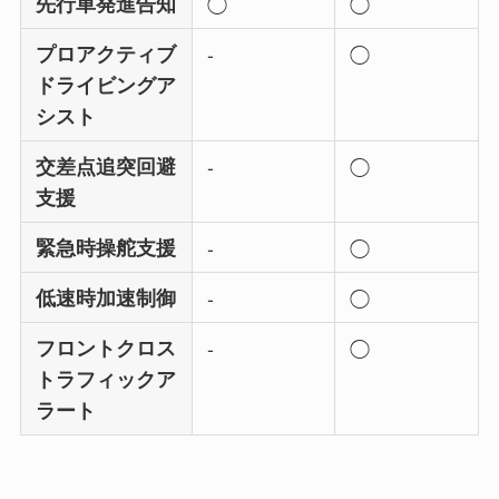
先行車発進告知
◯
◯
プロアクティブ
-
◯
ドライビングア
シスト
交差点追突回避
-
◯
支援
緊急時操舵支援
-
◯
低速時加速制御
-
◯
フロントクロス
-
◯
トラフィックア
ラート