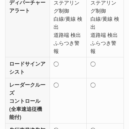
ディパーチャー
ステアリン
ステアリン
アラート
グ制御
グ制御
白線/黄線 検
白線/黄線 検
出
出
道路端 検出
道路端 検出
ふらつき警
ふらつき警
報
報
ロードサインア
◯
◯
シスト
レーダークルー
◯
◯
ズ
コントロール
(全車速追従機
能付)