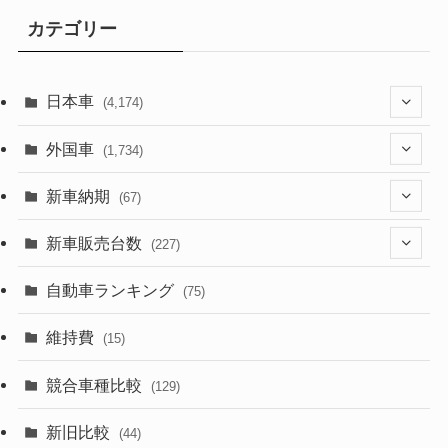
カテゴリー
日本車
(4,174)
(1,321)
外国車
(1,734)
(329)
(274)
新車納期
(67)
(526)
(188)
(28)
新車販売台数
(227)
(600)
(242)
(8)
(21)
自動車ランキング
(75)
(357)
(165)
(12)
(10)
維持費
(15)
(328)
(85)
(7)
(11)
競合車種比較
(129)
(194)
(84)
(3)
(7)
新旧比較
(44)
(230)