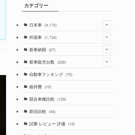
カテゴリー
ブ
日本車
(4,170)
(1,320)
外国車
(1,734)
(329)
(274)
新車納期
(67)
(525)
(188)
(28)
新車販売台数
(226)
(599)
(242)
(8)
(21)
自動車ランキング
(75)
(356)
(165)
(12)
(10)
維持費
(15)
(328)
(85)
(7)
(11)
競合車種比較
(129)
(194)
(84)
(3)
(7)
新旧比較
(44)
(230)
(14)
(3)
(5)
試乗 レビュー 評価
(15)
(253)
(222)
(5)
(7)