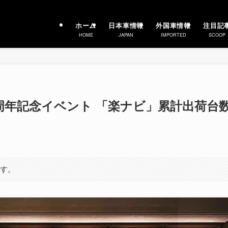
ホーム
日本車情報
外国車情報
注目記
HOME
JAPAN
IMPORTED
SCOOP
25周年記念イベント 「楽ナビ」累計出荷台
ます。