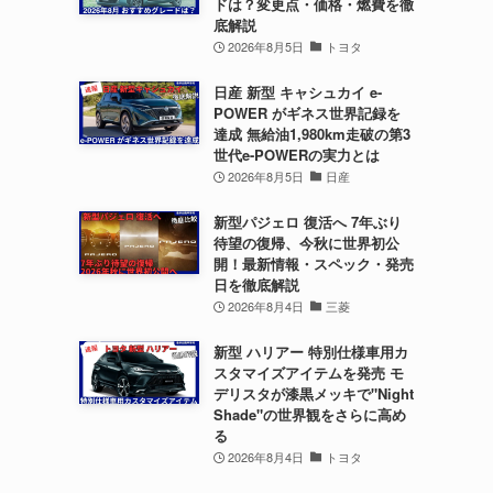
ドは？変更点・価格・燃費を徹
底解説
2026年8月5日
トヨタ
日産 新型 キャシュカイ e-
POWER がギネス世界記録を
達成 無給油1,980km走破の第3
世代e-POWERの実力とは
2026年8月5日
日産
新型パジェロ 復活へ 7年ぶり
待望の復帰、今秋に世界初公
開！最新情報・スペック・発売
日を徹底解説
2026年8月4日
三菱
新型 ハリアー 特別仕様車用カ
スタマイズアイテムを発売 モ
デリスタが漆黒メッキで"Night
Shade"の世界観をさらに高め
る
2026年8月4日
トヨタ