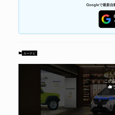
Googleで最
カーナビ
この
Follow @c