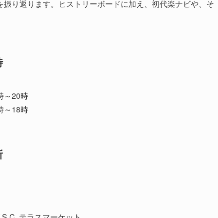
を振り返ります。ヒストリーボードに加え、初代楽ナビや、そ
時
時～20時
時～18時
所
S.C. テラスマーケット