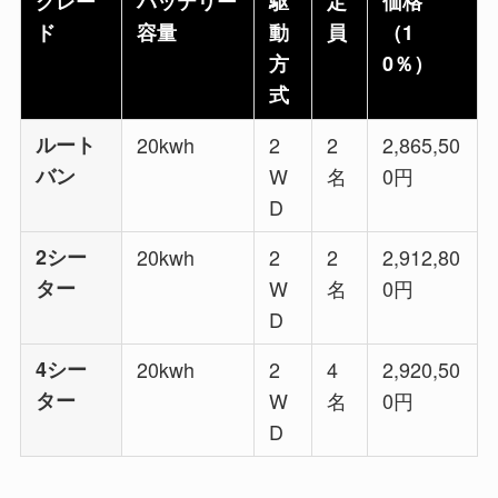
グレー
バッテリー
駆
定
価格
ド
容量
動
員
（1
方
0％）
式
ルート
20kwh
2
2
2,865,50
バン
W
名
0円
D
2シー
20kwh
2
2
2,912,80
ター
W
名
0円
D
4シー
20kwh
2
4
2,920,50
ター
W
名
0円
D