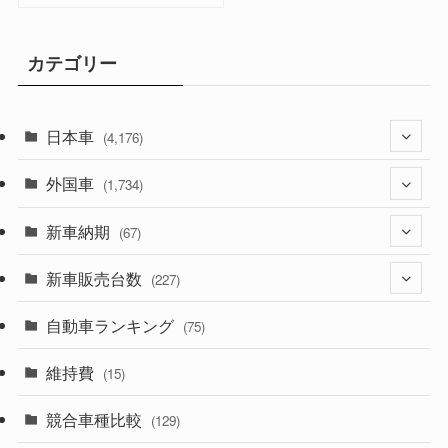
カテゴリー
日本車
(4,176)
外国車
(1,322)
(1,734)
(330)
新車納期
(274)
(67)
(526)
(188)
新車販売台数
(28)
(227)
(600)
(242)
(8)
自動車ランキング
(21)
(75)
(357)
(165)
(12)
(10)
維持費
(15)
(328)
(85)
(7)
(11)
競合車種比較
(129)
(194)
(84)
(3)