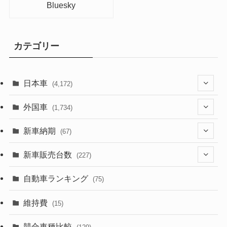
Bluesky
カテゴリー
日本車
(4,172)
(1,321)
外国車
(1,734)
(329)
(274)
新車納期
(67)
(525)
(188)
(28)
新車販売台数
(227)
(599)
(242)
(8)
(21)
自動車ランキング
(75)
(357)
(165)
(12)
(10)
維持費
(15)
(328)
(85)
(7)
(11)
競合車種比較