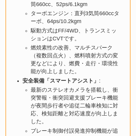
筒660cc、52ps/6.1kgm
ターボエンジン：直列3気筒660ccタ
ーボ、64ps/10.2kgm
駆動方式はFF/4WD、トランスミッ
ションはCVTです。
燃焼素性の改善、マルチスパーク
（複数回点火）、燃料噴射方式の変
更などにより、燃費・走行・環境性
能が向上しました。
安全装備「スマートアシスト」
:
最新のステレオカメラを搭載し、衝
突警報・衝突回避支援ブレーキ機能
が夜間歩行者や追従二輪車検知に対
応、検知距離と対応速度が向上しま
した。
ブレーキ制御付誤発進抑制機能が追