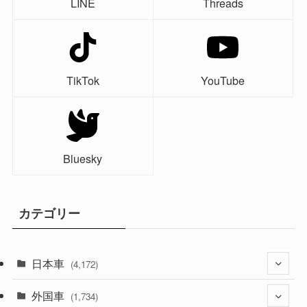
LINE
Threads
TikTok
YouTube
Bluesky
カテゴリー
日本車
(4,172)
外国車
(1,321)
(1,734)