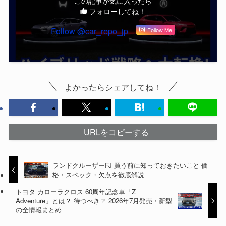
この記事が気に入ったら
フォローしてね！
Follow @car_repo_jp
Follow Me
よかったらシェアしてね！
URLをコピーする
ランドクルーザーFJ 買う前に知っておきたいこと 価
格・スペック・欠点を徹底解説
トヨタ カローラクロス 60周年記念車「Z
Adventure」とは？ 待つべき？ 2026年7月発売・新型
の全情報まとめ