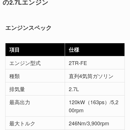
の2.7Lエンジン
エンジンスペック
項目
仕様
エンジン型式
2TR-FE
種類
直列4気筒ガソリン
排気量
2.7L
最高出力
120kW（163ps）/5,2
00rpm
最大トルク
246Nm/3,900rpm