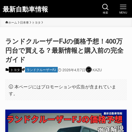
最新自動車情報
検索
MENU
ホーム
日本車
トヨタ
ランドクルーザーFJの価格予想！400万
円台で買える？最新情報と購入前の完全
ガイド
トヨタ
ランドクルーザーFJ
2026年4月7日
KAZU
本ページにはプロモーションや広告が含まれていま
す。