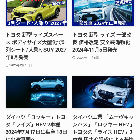
トヨタ 新型 ライズスペー
トヨタ 新型 ライズ 一部改
ス ボディサイズ大型化で3
良 価格改定 安全装備強化
列シート7人乗りSUV 2027
2024年11月5日発売
年8月発売
2024年11月5日
2025年2月15日
ダイハツ「ロッキー」トヨ
ダイハツ工業 「ムーヴキャ
タ「ライズ」HEV 2車種
ンバス」「ロッキー HEV」
2024年7月17日に生産 18日
トヨタの「ライズ HEV」3
に出荷再開へ
車種 国土交通省による基準