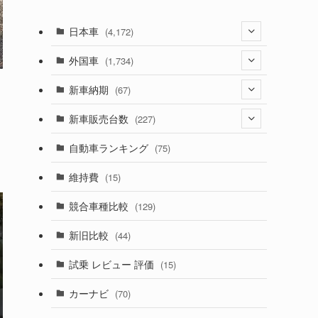
日本車
(4,172)
(1,321)
外国車
(1,734)
(329)
(274)
新車納期
(67)
(525)
(188)
(28)
新車販売台数
(227)
(599)
(242)
(8)
(21)
自動車ランキング
(75)
(357)
(165)
(12)
(10)
維持費
(15)
(328)
(85)
(7)
(11)
競合車種比較
(129)
(194)
(84)
(3)
(7)
新旧比較
(44)
(230)
(14)
(3)
(5)
試乗 レビュー 評価
(15)
(253)
(222)
(5)
(7)
カーナビ
(70)
(58)
(50)
(1)
(5)