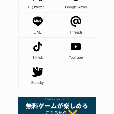
X（Twitter）
Google News
LINE
Threads
TikTok
YouTube
Bluesky
れ