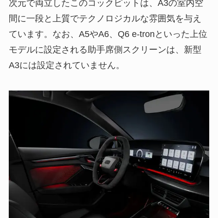
次元で両立したこのコックピットは、A3の室内空
間に一段と上質でテクノロジカルな雰囲気を与え
ています。なお、A5やA6、Q6 e-tronといった上位
モデルに設定される助手席側スクリーンは、新型
A3には設定されていません。