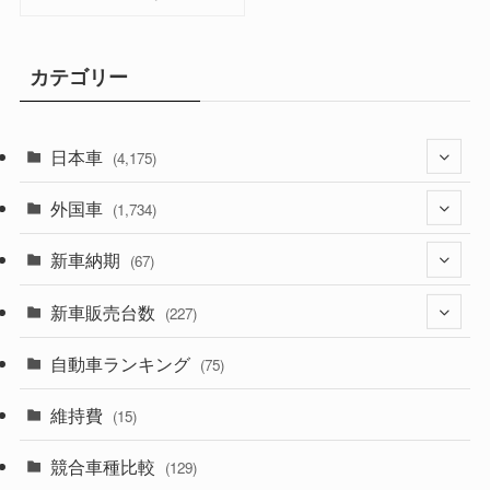
カテゴリー
日本車
(4,175)
外国車
(1,321)
(1,734)
(330)
新車納期
(274)
(67)
(526)
(188)
新車販売台数
(28)
(227)
(600)
(242)
(8)
自動車ランキング
(21)
(75)
(357)
(165)
(12)
(10)
維持費
(15)
(328)
(85)
(7)
(11)
競合車種比較
(129)
(194)