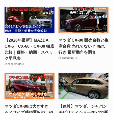
【2026年最新】MAZDA
マツダ CX-80 販売台数と生
CX-5・CX-60・CX-80 徹底
産台数 売れてない？ 売れ
比較｜価格・納期・スペッ
行き 最新動向を調査
ク早見表
2025年3月1日
2026年3月5日
マツダCX-80は大きすぎ
【速報】マツダ、ジャパン
る？サイズ感や運転のしや
モビリティショー2024で新