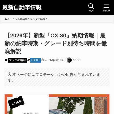
最新自動車情報
検索
MENU
ホーム
新車納期
マツダの納期
【2026年】新型「CX-80」納期情報｜最
新の納車時期・グレード別待ち時間を徹
底解説
2026年3月14日
KAZU
マツダの納期
CX-80
本ページにはプロモーションや広告が含まれていま
す。