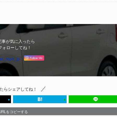
記事が気に入ったら
フォローしてね！
ar_repo_jp
Follow Me
たらシェアしてね！
URLをコピーする