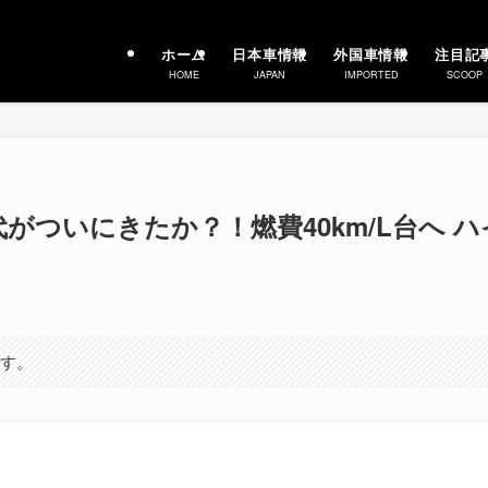
ホーム
日本車情報
外国車情報
注目記
HOME
JAPAN
IMPORTED
SCOOP
がついにきたか？！燃費40km/L台へ ハ
ます。