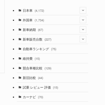
日本車
(4,172)
(1,321)
外国車
(1,734)
(329)
(274)
新車納期
(67)
(525)
(188)
(28)
新車販売台数
(227)
(599)
(242)
(8)
(21)
自動車ランキング
(75)
(357)
(165)
(12)
(10)
維持費
(15)
(328)
(85)
(7)
(11)
競合車種比較
(129)
(194)
(84)
(3)
(7)
新旧比較
(44)
(230)
(14)
(3)
(5)
試乗 レビュー 評価
(15)
(253)
(222)
(5)
(7)
カーナビ
(70)
(58)
(50)
(1)
(5)