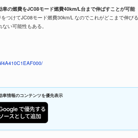
の燃費をJC08モード燃費40km/L台まで伸ばすことが可能
つけてJC08モード燃費30km/L なのでこれがどこまで伸び
れない可能性もある。
I_W4A410C1EAF000/
新自動車情報のコンテンツを優先表示