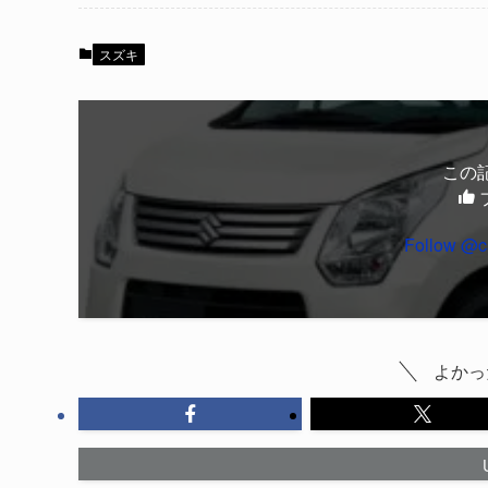
スズキ
この
Follow @c
よかっ