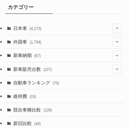
カテゴリー
日本車
(4,173)
(1,321)
外国車
(1,734)
(329)
(274)
新車納期
(67)
(526)
(188)
(28)
新車販売台数
(227)
(599)
(242)
(8)
(21)
自動車ランキング
(75)
(357)
(165)
(12)
(10)
維持費
(15)
(328)
(85)
(7)
(11)
競合車種比較
(129)
(194)
(84)
(3)
(7)
新旧比較
(44)
(230)
(14)