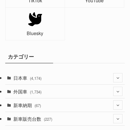
TikTok
YouTube
Bluesky
カテゴリー
日本車
(4,174)
外国車
(1,321)
(1,734)
(329)
新車納期
(274)
(67)
(526)
(188)
新車販売台数
(28)
(227)
(600)
(242)