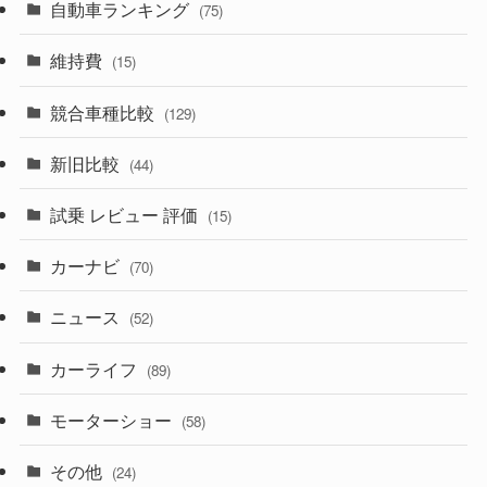
(8)
自動車ランキング
(21)
(75)
(357)
(165)
(12)
(10)
維持費
(15)
(328)
(85)
(7)
(11)
競合車種比較
(129)
(194)
(84)
(3)
(7)
新旧比較
(44)
(230)
(14)
(3)
(5)
試乗 レビュー 評価
(15)
(253)
(222)
(5)
(7)
カーナビ
(70)
(58)
(50)
(1)
(5)
ニュース
(52)
(43)
(28)
(8)
カーライフ
(27)
(6)
(89)
(1)
(9)
(26)
モーターショー
(58)
(15)
(57)
その他
(24)