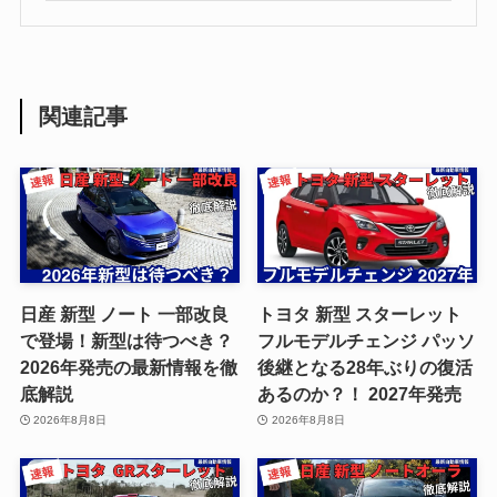
関連記事
日産 新型 ノート 一部改良
トヨタ 新型 スターレット
で登場！新型は待つべき？
フルモデルチェンジ パッソ
2026年発売の最新情報を徹
後継となる28年ぶりの復活
底解説
あるのか？！ 2027年発売
2026年8月8日
2026年8月8日