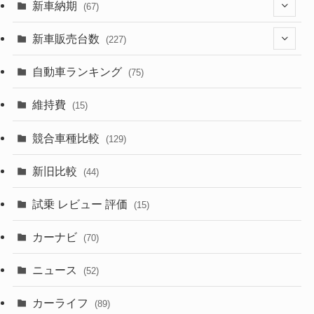
(329)
(274)
新車納期
(67)
(526)
(188)
(28)
新車販売台数
(227)
(599)
(242)
(8)
(21)
自動車ランキング
(75)
(357)
(165)
(12)
(10)
維持費
(15)
(328)
(85)
(7)
(11)
競合車種比較
(129)
(194)
(84)
(3)
(7)
新旧比較
(44)
(230)
(14)
(3)
(5)
試乗 レビュー 評価
(15)
(253)
(222)
(5)
(7)
カーナビ
(70)
(58)
(50)
(1)
(5)
ニュース
(52)
(43)
(28)
(8)
カーライフ
(27)
(6)
(89)
(1)