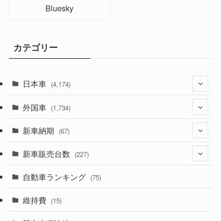
Bluesky
カテゴリー
日本車
(4,174)
外国車
(1,321)
(1,734)
(329)
新車納期
(274)
(67)
(526)
(188)
新車販売台数
(28)
(227)
(600)
(242)
(8)
自動車ランキング
(21)
(75)
(357)
(165)
(12)
(10)
維持費
(15)
(328)
(85)
(7)
(11)