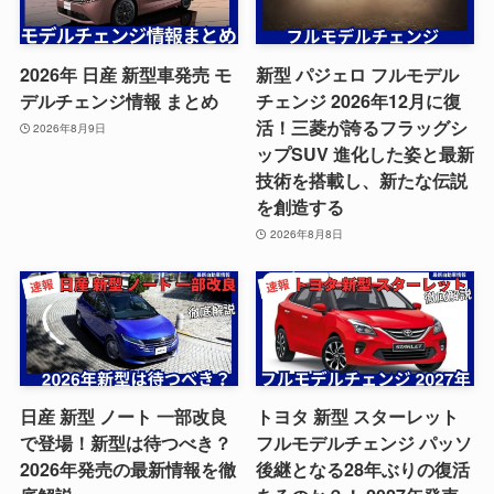
2026年 日産 新型車発売 モ
新型 パジェロ フルモデル
デルチェンジ情報 まとめ
チェンジ 2026年12月に復
活！三菱が誇るフラッグシ
2026年8月9日
ップSUV 進化した姿と最新
技術を搭載し、新たな伝説
を創造する
2026年8月8日
日産 新型 ノート 一部改良
トヨタ 新型 スターレット
で登場！新型は待つべき？
フルモデルチェンジ パッソ
2026年発売の最新情報を徹
後継となる28年ぶりの復活