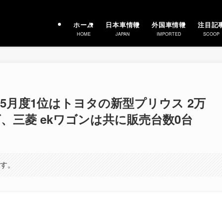
ホーム
日本車情報
外国車情報
注目記
HOME
JAPAN
IMPORTED
SCOOP
年5月度1位はトヨタの新型プリウス 2万
イズ、三菱 ekワゴンは共に販売台数0台
ます。