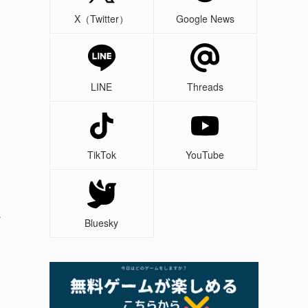
X（Twitter）
Google News
LINE
Threads
TikTok
YouTube
か
Bluesky