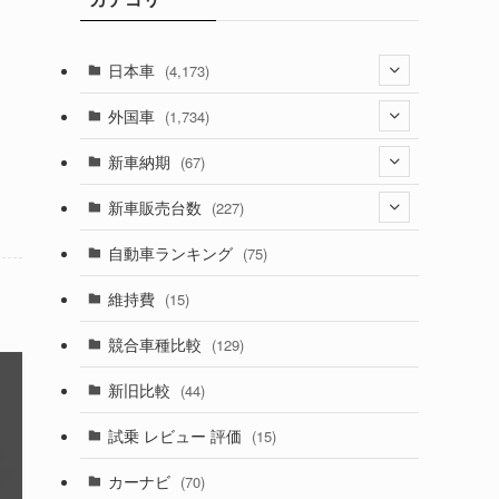
日本車
(4,173)
(1,321)
外国車
(1,734)
(329)
(274)
新車納期
(67)
(526)
(188)
(28)
新車販売台数
(227)
(599)
(242)
(8)
(21)
自動車ランキング
(75)
(357)
(165)
(12)
(10)
維持費
(15)
(328)
(85)
(7)
(11)
競合車種比較
(129)
(194)
(84)
(3)
(7)
新旧比較
(44)
(230)
(14)
(3)
(5)
試乗 レビュー 評価
(15)
(253)
(222)
(5)
(7)
カーナビ
(70)
(58)
(50)