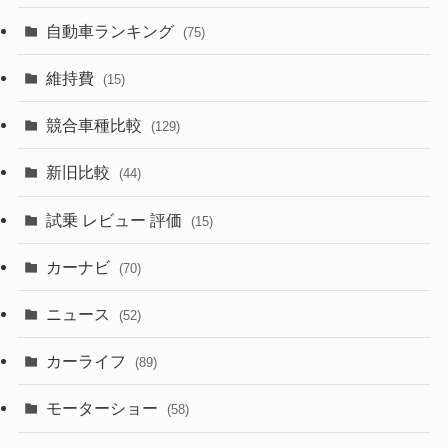
(599)
(242)
(8)
(21)
自動車ランキング
(75)
(357)
(165)
(12)
(10)
維持費
(15)
(328)
(85)
(7)
(11)
競合車種比較
(129)
(194)
(84)
(3)
(7)
新旧比較
(44)
(230)
(14)
(3)
(5)
試乗 レビュー 評価
(15)
(253)
(222)
(5)
(7)
カーナビ
(70)
(58)
(50)
(1)
(5)
ニュース
(52)
(43)
(28)
(8)
カーライフ
(27)
(6)
(89)
(1)
(9)
(26)
モーターショー
(58)
(15)
(57)