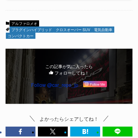
アルファロメオ
プラグインハイブリッド
クロスオーバー SUV
電気自動車
コンパクトカー
この記事が気に入ったら
フォローしてね！
Follow @car_repo_jp
Follow Me
よかったらシェアしてね！