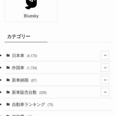
Bluesky
カテゴリー
日本車
(4,170)
外国車
(1,320)
(1,734)
(329)
新車納期
(274)
(67)
(525)
(188)
新車販売台数
(28)
(226)
(599)
(242)
(8)
自動車ランキング
(21)
(75)
(356)
(165)
(12)
(10)