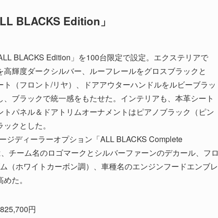
LACKS Edition」
LL BLACKS Edition」を100台限定で設定。エクステリアで
を高輝度ダークシルバー、ルーフレールをグロスブラックと
ート（フロント/リヤ）、ドアアウターハンドルをルビーブラッ
し、ブラックで統一感をもたせた。インテリアも、本革シート
ントパネル＆ドアトリムオーナメントはピアノブラック（ピン
ラックとした。
ケージディーラーオプション「ALL BLACKS Complete
ョンは、チーム名のロゴマークとシルバーファーンのデカール、フ
ダム（ホワイトカーボン調）、車種名のエンジンフードエンブレ
高めた。
825,700円