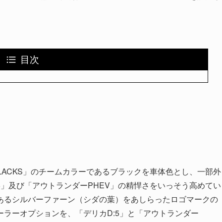
目次
」
ALL BLACKS」のチームカラーであるブラックを車体色とし、一部外
5」及び「アウトランダーPHEV」の精悍さをいっそう高めてい
徴であるシルバーファーン（シダの葉）をあしらったロゴマークの
ラーオプションを、「デリカD:5」と「アウトランダー