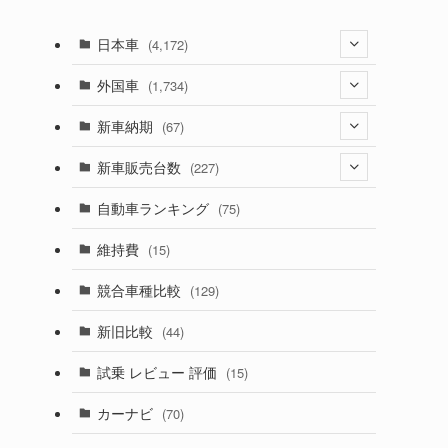
日本車
(4,172)
(1,321)
外国車
(1,734)
(329)
(274)
新車納期
(67)
(525)
(188)
(28)
新車販売台数
(227)
(599)
(242)
(8)
(21)
自動車ランキング
(75)
(357)
(165)
(12)
(10)
維持費
(15)
(328)
(85)
(7)
(11)
競合車種比較
(129)
(194)
ロ
(84)
(3)
(7)
新旧比較
(44)
(230)
(14)
(3)
(5)
試乗 レビュー 評価
(15)
(253)
(222)
(5)
(7)
カーナビ
(70)
(58)
(50)
(1)
(5)