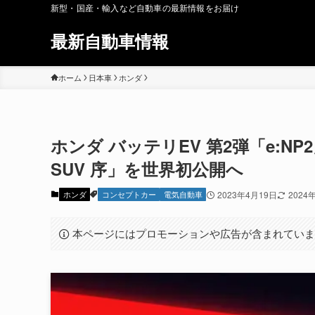
新型・国産・輸入など自動車の最新情報をお届け
最新自動車情報
ホーム
日本車
ホンダ
ホンダ バッテリEV 第2弾「e:NP
SUV 序」を世界初公開へ
ホンダ
コンセプトカー
電気自動車
2023年4月19日
2024
本ページにはプロモーションや広告が含まれてい