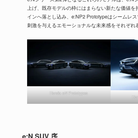
上げ、既存モデルの枠にはまらない新たな価値を
インへ落とし込み、e:NP2 Prototypeはシームレ
刺激を与えるエモーショナルな未来感をそれぞれ
Honda eN Prototypes
Hon
e:N SUV 序