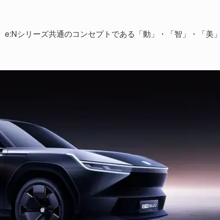
は、e:Nシリーズ共通のコンセプトである「動」・「智」・「美