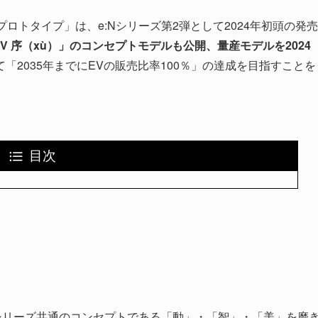
2 プロトタイプ」は、e:Nシリーズ第2弾として2024年初頭の発売
SUV 序（xù）」のコンセプトモデルも公開、量産モデルを2024
「2035年までにEVの販売比率100％」の達成を目指すことを
目次
:Nシリーズ共通のコンセプトである「動」・「智」・「美」を磨