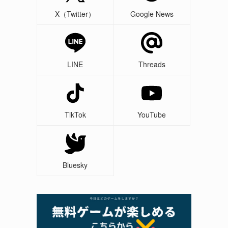
X（Twitter）
Google News
LINE
Threads
TikTok
YouTube
Bluesky
き