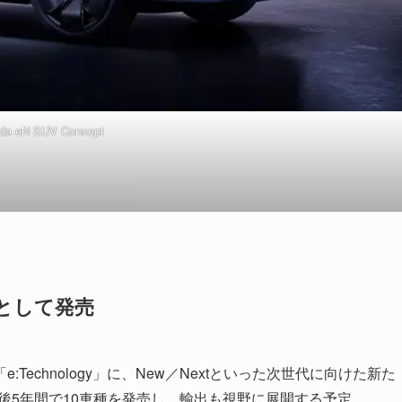
da eN SUV Concept
ズとして発売
echnology」に、New／Nextといった次世代に向けた新た
今後5年間で10車種を発売し、輸出も視野に展開する予定。