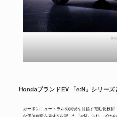
Hon
HondaブランドEV 「e:N」シリー
カーボンニュートラルの実現を目指す電動化技術「e:T
な価値創造を表すNを冠した「e:N」シリーズは