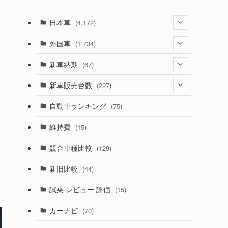
日本車
(4,172)
(1,321)
外国車
(1,734)
(329)
(274)
新車納期
(67)
(525)
(188)
(28)
新車販売台数
(227)
(599)
(242)
(8)
(21)
自動車ランキング
(75)
(357)
(165)
(12)
(10)
維持費
(15)
(328)
(85)
(7)
(11)
競合車種比較
(129)
(194)
(84)
(3)
(7)
新旧比較
(44)
(230)
(14)
(3)
(5)
試乗 レビュー 評価
(15)
(253)
(222)
(5)
(7)
カーナビ
(70)
(58)
(50)
(1)
(5)