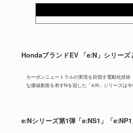
HondaブランドEV 「e:N」シリー
カーボンニュートラルの実現を目指す電動化技術「e:T
な価値創造を表すNを冠した「e:N」シリーズは
e:Nシリーズ第1弾「e:NS1」「e:NP