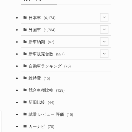
日本車
(4,174)
(1,321)
外国車
(1,734)
(329)
(274)
新車納期
(67)
(526)
(188)
(28)
新車販売台数
(227)
(600)
(242)
(8)
(21)
自動車ランキング
(75)
(357)
(165)
(12)
(10)
維持費
(15)
(328)
(85)
(7)
(11)
競合車種比較
(129)
(194)
(84)
(3)
(7)
新旧比較
(44)
(230)
(14)
(3)
(5)
試乗 レビュー 評価
(15)
(253)
(222)
(5)
(7)
カーナビ
(70)
(58)
(50)
(1)