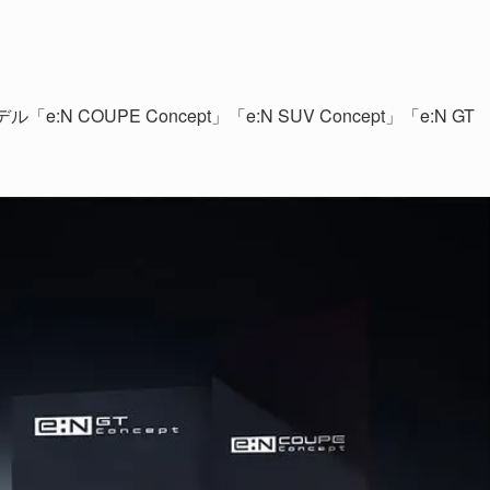
COUPE Concept」「e:N SUV Concept」「e:N GT