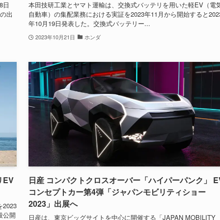
8日
本田技研工業とヤマト運輸は、交換式バッテリを用いた軽EV（電
スの出
自動車）の集配業務における実証を2023年11月から開始すると202
年10月19日発表した。交換式バッテリー...
2023年10月21日
ホンダ
EV
日産 コンパクトクロスオーバー「ハイパーパンク」 E
コンセプトカー第4弾「ジャパンモビリティショー
2023」出展へ
023
一般公開
日産は、東京ビッグサイトを中心に開催する「JAPAN MOBILITY