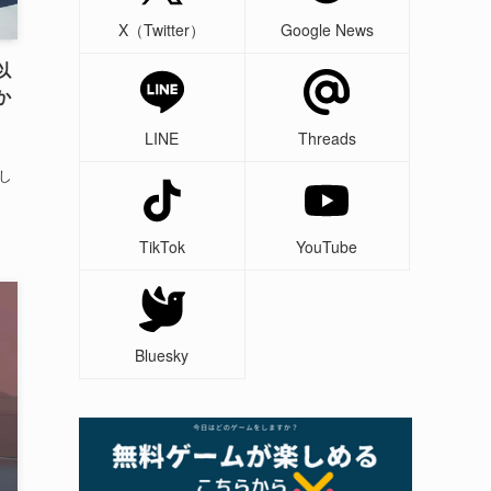
X（Twitter）
Google News
以
か
LINE
Threads
し
TikTok
YouTube
Bluesky