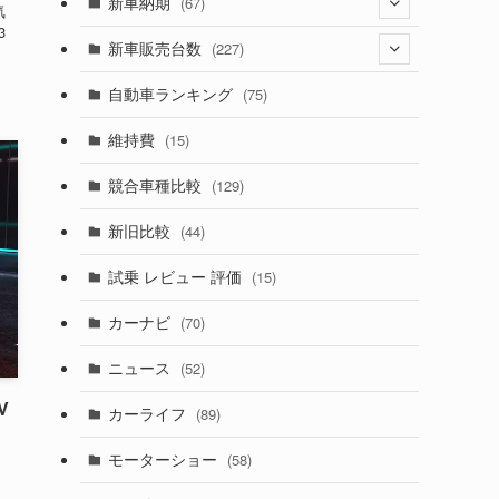
(274)
新車納期
(67)
気
3
(525)
(188)
(28)
新車販売台数
(227)
(599)
(242)
(8)
(21)
自動車ランキング
(75)
(357)
(165)
(12)
(10)
維持費
(15)
(328)
(85)
(7)
(11)
競合車種比較
(129)
(194)
(84)
(3)
(7)
新旧比較
(44)
(230)
(14)
(3)
(5)
試乗 レビュー 評価
(15)
(253)
(222)
(5)
(7)
カーナビ
(70)
(58)
(50)
(1)
(5)
ニュース
(52)
(43)
(28)
(8)
V
カーライフ
(89)
(27)
(6)
(1)
モーターショー
(58)
(9)
(26)