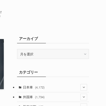
セ
年
アーカイブ
ア
ー
カ
イ
カテゴリー
ブ
日本車
(4,172)
(1,321)
外国車
(1,734)
(329)